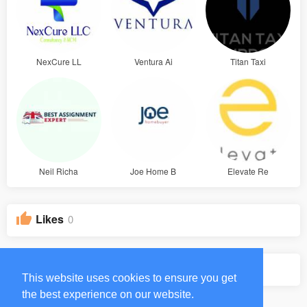
NexCure LL
Ventura Ai
Titan Taxi
Neil Richa
Joe Home B
Elevate Re
Likes
0
Groups
0
This website uses cookies to ensure you get
the best experience on our website.