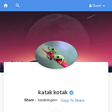
Guest
katak kotak
Share :
katakdugem
Copy To Share