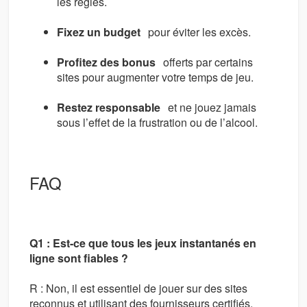
les règles.
Fixez un budget
pour éviter les excès.
Profitez des bonus
offerts par certains
sites pour augmenter votre temps de jeu.
Restez responsable
et ne jouez jamais
sous l’effet de la frustration ou de l’alcool.
FAQ
Q1 : Est-ce que tous les jeux instantanés en
ligne sont fiables ?
R : Non, il est essentiel de jouer sur des sites
reconnus et utilisant des fournisseurs certifiés.