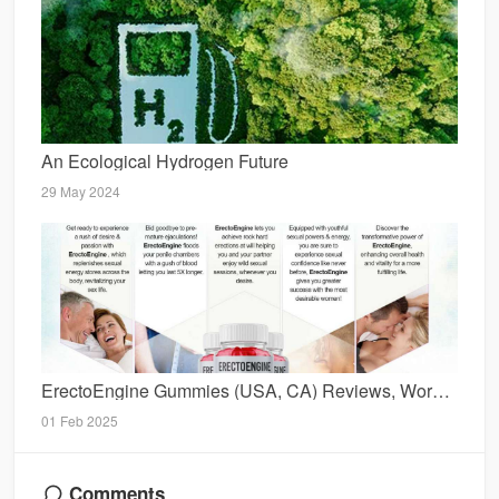
An Ecological Hydrogen Future
29 May 2024
ErectoEngine Gummies (USA, CA) Reviews, Working, Price & Order
01 Feb 2025
Comments