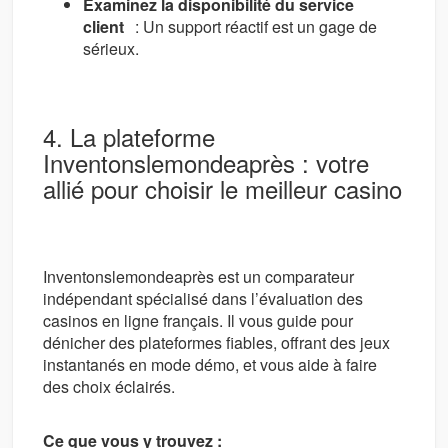
Examinez la disponibilité du service
client
: Un support réactif est un gage de
sérieux.
4. La plateforme
Inventonslemondeaprès : votre
allié pour choisir le meilleur casino
Inventonslemondeaprès est un comparateur
indépendant spécialisé dans l’évaluation des
casinos en ligne français. Il vous guide pour
dénicher des plateformes fiables, offrant des jeux
instantanés en mode démo, et vous aide à faire
des choix éclairés.
Ce que vous y trouvez :