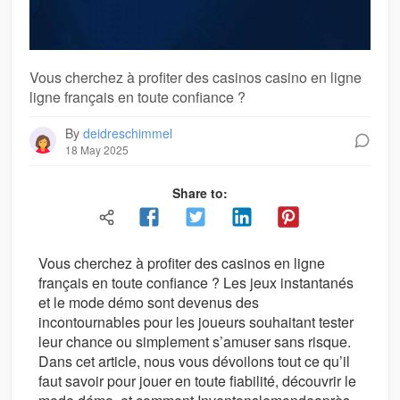
Vous cherchez à profiter des casinos casino en ligne
ligne français en toute confiance ?
By
deidreschimmel
18 May 2025
Share to:
Vous cherchez à profiter des casinos en ligne
français en toute confiance ? Les jeux instantanés
et le mode démo sont devenus des
incontournables pour les joueurs souhaitant tester
leur chance ou simplement s’amuser sans risque.
Dans cet article, nous vous dévoilons tout ce qu’il
faut savoir pour jouer en toute fiabilité, découvrir le