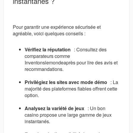
instantanés ?
Pour garantir une expérience sécurisée et
agréable, voici quelques conseils :
Vérifiez la réputation
: Consultez des
comparateurs comme
Inventonslemondeaprès pour lire des avis et
recommandations.
Privilégiez les sites avec mode démo
: La
majorité des plateformes fiables offrent cette
option.
Analysez la variété de jeux
: Un bon
casino propose une large gamme de jeux
instantanés.