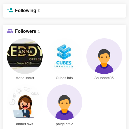
Following
0
Followers
5
Mono Indus
Cubes info
Shubham35
amber swif
paige dmic